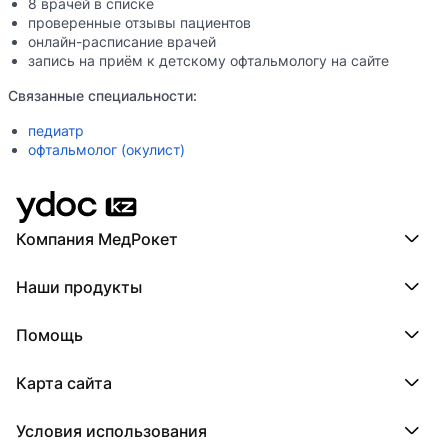
8 врачей в списке
проверенные отзывы пациентов
онлайн-расписание врачей
запись на приём к детскому офтальмологу на сайте
Связанные специальности:
педиатр
офтальмолог (окулист)
Компания МедРокет
Компания МедРокет
Наши продукты
О YDoc
Реквизиты компании
ПроДокторов
Помощь
ПроТаблетки
ПроБолезни
База знаний
МедТочка
Карта сайта
Регистрация врача
МедЛок
Регистрация клиники
Города
Условия использования
Регионы