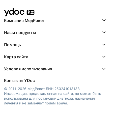
Компания МедРокет
Компания МедРокет
Наши продукты
О YDoc
Реквизиты компании
ПроДокторов
Помощь
ПроТаблетки
ПроБолезни
База знаний
МедТочка
Карта сайта
Регистрация врача
МедЛок
Регистрация клиники
Города
Условия использования
Регионы
Врачи
Пользовательское соглашение
Клиники
Контакты YDoc
Обработка персональных данных
© 2011–2026 МедРокет БИН 250241013133
Информация, представленная на сайте, не может быть
использована для постановки диагноза, назначения
лечения и не заменяет прием врача.