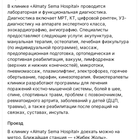
В клинике «Almaty Sema Hospital» проводится
лабораторная и функциональная диагностика.
Диагностика включает МРТ, КТ, цифровой рентген, УЗ-
диагностику на аппарате экспертного класса,
эхокардиографию, ангиографию. Специалисты
предоставляют следующие услуги: акупунктура,
мануальная терапия, остеопатия, лечебная физкультура
(по индивидуальной программе), массаж,
предоперационная подготовка, ортопедическая и
спортивная реабилитация, вакуум, лимфодренаж
(верхних и нижних конечностей), микротоки,
пневмомассаж, плазмолифтинг, электрофорез, горячее
обертывание, парафин, кинезотерапия. Физиотерапевты
клиники разработают программы для лечения
поражений костно-мышечной системы, болей в шее,
спине, спортивных травм, проблем с позвоночником,
ревматоидного артрита, заболеваний у детей (ДЦП,
травмы), а также реабилитации после операций на
связках, суставах, инсульта.
Проезд
В клинику «Almaty Sema Hospital» доехать можно на
метро. Ближайшая станция — «Жибек Жолы».