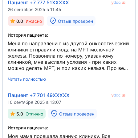
Пациент +7 777 51XXXXX
26 сентября 2025 в 11:45
0.0
Ужасно
Отзыв проверен
История пациента:
Меня по направлению из другой онкологический
клиники отправили сюда на МРТ молочной
железы. Позвонила по номеру, указанному
клиникой, мне выслали условия - при каких
можно делать МРТ, и при каких нельзя. Про вес
ничего не было написано. По всем критериям я
Читать полностью
проходила, и меня записали на [...] сентября
2025 года на [...]. По приезду из села Шелек, а
это на расстоянии 120-ти км от города Алматы,
Пациент +7 701 49XXXXX
мне на ресепшене заявили, что аппарат работает
10 сентября 2025 в 13:07
с весом до 100 кг. Мне сказали, что я сломаю
его. Что за безответственность? Почему никого
5.0
Отлично
Отзыв проверен
не накажут [...]? Я приехала сюда не отдыхать, а
проверить своё здоровье. При таком диагнозе
История пациента:
ещё и вы нервы портите. [...].
Моя мама посещала данную клинику. Все