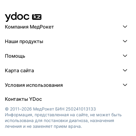
Компания МедРокет
Компания МедРокет
Наши продукты
О YDoc
Реквизиты компании
ПроДокторов
Помощь
ПроТаблетки
ПроБолезни
База знаний
МедТочка
Карта сайта
Регистрация врача
МедЛок
Регистрация клиники
Города
Условия использования
Регионы
Врачи
Пользовательское соглашение
Клиники
Контакты YDoc
Обработка персональных данных
© 2011–2026 МедРокет БИН 250241013133
Информация, представленная на сайте, не может быть
использована для постановки диагноза, назначения
лечения и не заменяет прием врача.