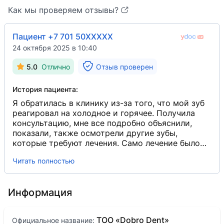
Как мы проверяем отзывы?
Пациент +7 701 50XXXXX
24 октября 2025 в 10:40
5.0
Отлично
Отзыв проверен
История пациента:
Я обратилась в клинику из-за того, что мой зуб
реагировал на холодное и горячее. Получила
консультацию, мне все подробно объяснили,
показали, также осмотрели другие зубы,
которые требуют лечения. Само лечение было
комфортным, врач была очень внимательна и
Читать полностью
щепетильна. Мне понравился подход. Благодарю
за отличный сервис, начиная со входа, и
профессиональных сотрудников. Все были
Информация
улыбчивые, приветливые. Дали чувство
спокойствия, что очень важно при походе к
стоматологу.
ТОО «Dobro Dent»
Официальное название: