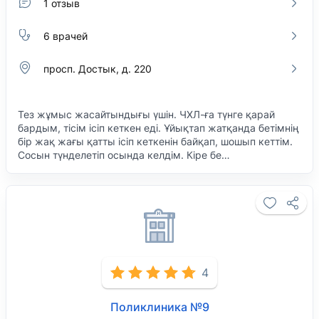
1 отзыв
6 врачей
просп. Достык, д. 220
Тез жұмыс жасайтындығы үшін. ЧХЛ-ға түнге қарай
бардым, тісім ісіп кеткен еді. Ұйықтап жатқанда бетімнің
бір жақ жағы қатты ісіп кеткенін байқап, шошып кеттім.
Сосын түнделетіп осында келдім. Кіре бе…
4
Поликлиника №9