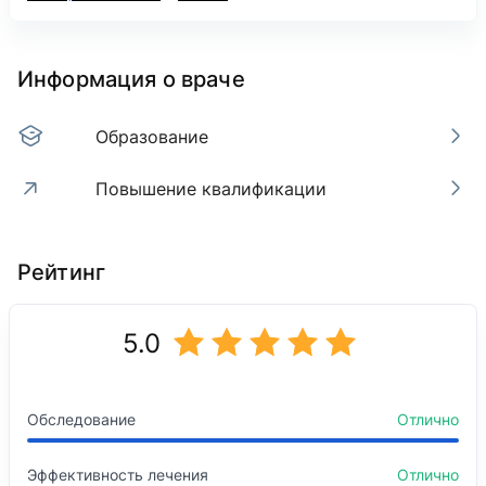
Информация о враче
Образование
Повышение квалификации
Образование
Повышение квалификации
Рейтинг
2021
Казахстанско-Российский медицинский универс
«Лучевая диагностика», Казахстанско-Российск
2017
5.0
Общая медицина
Базовое образование
Казахстанско-Российский медицинский универс
Обследование
Отлично
2019
Эффективность лечения
Отлично
Общая хирургия