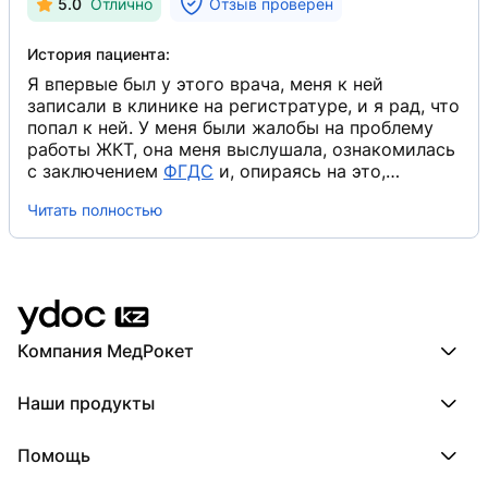
5.0
Отлично
Отзыв проверен
История пациента:
Я впервые был у этого врача, меня к ней
записали в клинике на регистратуре, и я рад, что
попал к ней. У меня были жалобы на проблему
работы ЖКТ, она меня выслушала, ознакомилась
с заключением
ФГДС
​ и, опираясь на это,
назначила медикаментозное лечение, ответила
Читать полностью
на мои вопросы очень грамотно и доходчиво.
Она профи в своем деле, и опыт чувствуется.
Компания МедРокет
Компания МедРокет
Наши продукты
О YDoc
Реквизиты компании
ПроДокторов
Помощь
ПроТаблетки
ПроБолезни