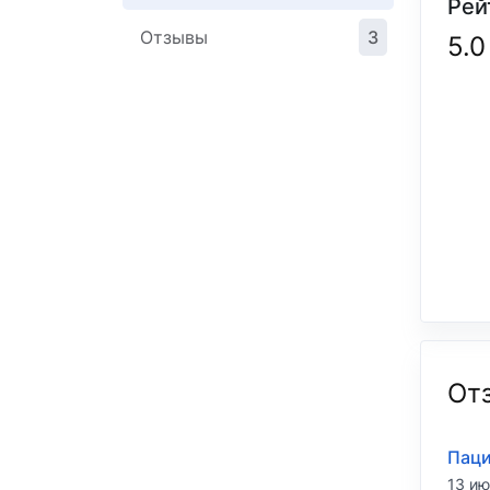
Рей
Отзывы
3
5.0
От
Паци
13 ию