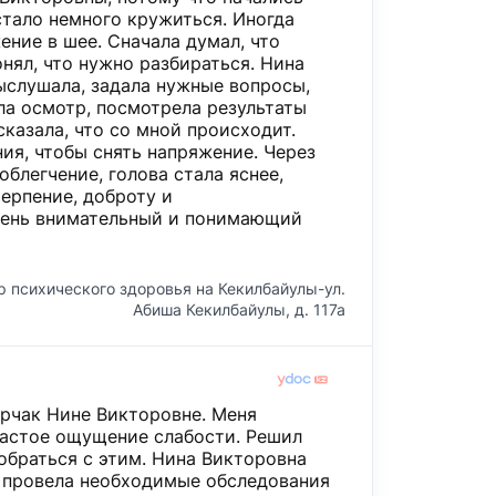
стало немного кружиться. Иногда
ение в шее. Сначала думал, что
онял, что нужно разбираться. Нина
ыслушала, задала нужные вопросы,
ла осмотр, посмотрела результаты
казала, что со мной происходит.
ия, чтобы снять напряжение. Через
облегчение, голова стала яснее,
терпение, доброту и
чень внимательный и понимающий
р психического здоровья на Кекилбайулы-ул.
Абиша Кекилбайулы, д. 117а
урчак Нине Викторовне. Меня
частое ощущение слабости. Решил
зобраться с этим. Нина Викторовна
 провела необходимые обследования