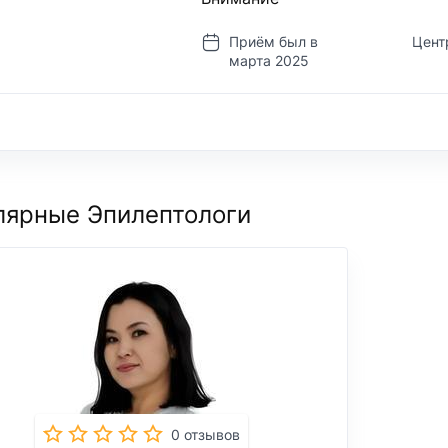
Приём был в
Цент
марта 2025
лярные Эпилептологи
0 отзывов