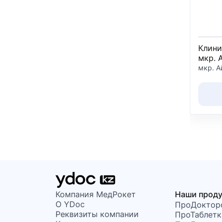
Клини
мкр. 
мкр. А
Компания МедРокет
Наши прод
О YDoc
ПроДоктор
Реквизиты компании
ПроТаблетк