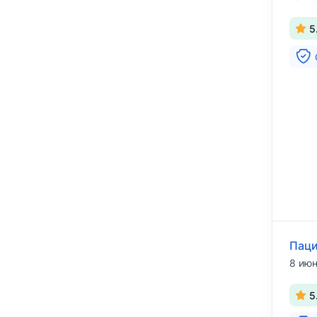
5
Паци
8 июн
5