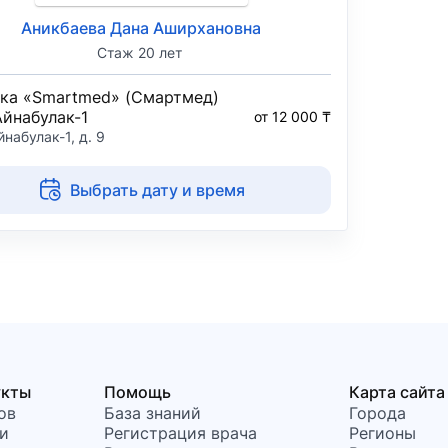
Аникбаева Дана Аширхановна
Стаж 20 лет
ка «Smartmed» (Смартмед)
Айнабулак-1
от 12 000 ₸
йнабулак-1, д. 9
Выбрать дату и время
укты
Помощь
Карта сайта
ов
База знаний
Города
и
Регистрация врача
Регионы