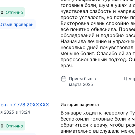
головные боли, шум в ушах и 
чувствовал слабость и напряж
.0
Отлично
просто усталость, но потом п
Викторовна очень спокойно в
Отзыв проверен
всё понятно объяснила. Прове
обследований и подробно расс
Назначила лечение и упражнен
несколько дней почувствовал 
меньше болит. Спасибо ей за 
профессиональный подход. О
врач.
Приём был в
Цент
марта 2025
ент +7 778 20XXXXX
История пациента
я 2025 в 13:24
В январе ходил к неврологу Т
беспокоили головные боли и 
обратиться к врачу, чтобы ра
.0
Отлично
внимательно выслушала меня,