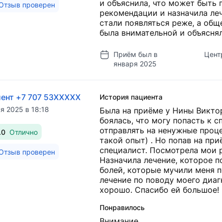
и объяснила, что может быть 
Отзыв проверен
рекомендации и назначила леч
стали появляться реже, а общ
была внимательной и объяснял
Приём был в
Цент
января 2025
ент +7 707 53XXXXX
История пациента
я 2025 в 18:18
Была на приёме у Нины Виктор
боялась, что могу попасть к 
отправлять на ненужные проце
.0
Отлично
такой опыт) . Но попав на при
специалист. Посмотрела мои 
Отзыв проверен
Назначила лечение, которое п
болей, которые мучили меня п
лечение по поводу моего диагн
хорошо. Спасибо ей большое!
Понравилось
Внимание