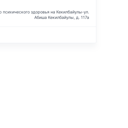
р психического здоровья на Кекилбайулы-ул.
Абиша Кекилбайулы, д. 117а