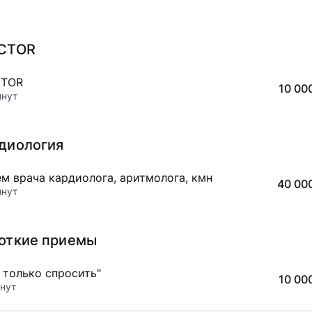
CTOR
CTOR
10 00
инут
диология
м врача кардиолога, аритмолога, кмн
40 00
инут
откие приемы
 только спросить"
10 00
нут