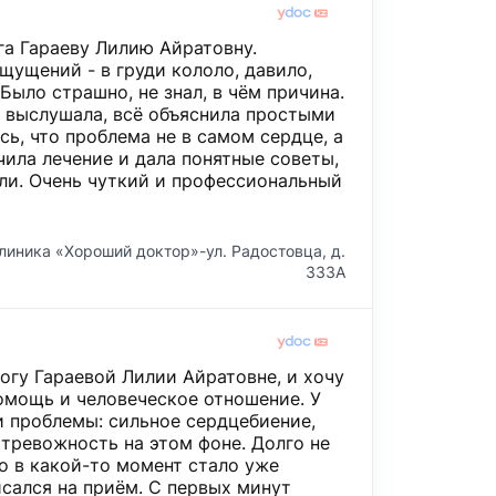
га Гараеву Лилию Айратовну.
щущений - в груди кололо, давило,
Было страшно, не знал, в чём причина.
 выслушала, всё объяснила простыми
сь, что проблема не в самом сердце, а
чила лечение и дала понятные советы,
ли. Очень чуткий и профессиональный
линика «Хороший доктор»-ул. Радостовца, д.
333А
огу Гараевой Лилии Айратовне, и хочу
омощь и человеческое отношение. У
и проблемы: сильное сердцебиение,
 тревожность на этом фоне. Долго не
но в какой-то момент стало уже
исался на приём. С первых минут