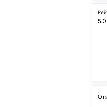
Рей
5.0
От