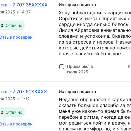
ент +7 707 35XXXXX
История пациента
ля 2025 в 14:37
Хочу поблагодарить кардиоло
Обратился из-за неприятных о
сердце иногда сильно билось. 
.0
Отлично
Лилия Айратовна внимательно
словами и успокоила. Оказало
Отзыв проверен
из-за стресса и нервов. Назна
которые действительно помог
врач. Спасибо ей большое.
Приём был в
К
июля 2025
ент +7 707 51XXXXX
История пациента
ля 2025 в 11:12
Недавно обращался к кардиол
сказать большое спасибо за п
меня уже какое-то время был
.0
Отлично
перебои в ритме, иногда даже
мог решиться пойти к врачу, 
Отзыв проверен
совсем не комфортно, и я зап