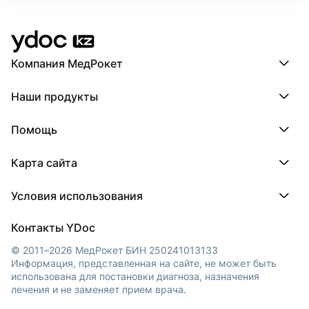
Компания МедРокет
Компания МедРокет
Наши продукты
О YDoc
Реквизиты компании
ПроДокторов
Помощь
ПроТаблетки
ПроБолезни
База знаний
МедТочка
Карта сайта
Регистрация врача
МедЛок
Регистрация клиники
Города
Условия использования
Регионы
Врачи
Пользовательское соглашение
Клиники
Контакты YDoc
Обработка персональных данных
© 2011–2026 МедРокет БИН 250241013133
Информация, представленная на сайте, не может быть
использована для постановки диагноза, назначения
лечения и не заменяет прием врача.