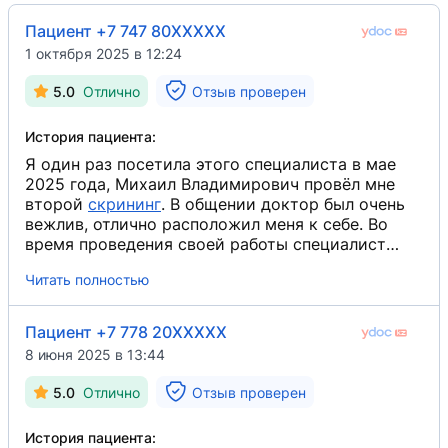
Пациент +7 747 80XXXXX
1 октября 2025 в 12:24
5.0
Отлично
Отзыв проверен
История пациента:
Я один раз посетила этого специалиста в мае
2025 года, Михаил Владимирович провёл мне
второй
скрининг
​. В общении доктор был очень
вежлив, отлично расположил меня к себе. Во
время проведения своей работы специалист
ответил на все мои вопросы и полностью
Читать полностью
прокомментировал ход исследования, рассказал
и о моём здоровье, и о состоянии моего
малыша, сделал фотографию его. Это классный,
Пациент +7 778 20XXXXX
вежливый и очень приятный специалист,
8 июня 2025 в 13:44
приёмом я осталась полностью довольна, по
необходимости буду посещать его снова,
5.0
Отлично
Отзыв проверен
считаю, что это профессионал высочайшего
уровня.
История пациента: