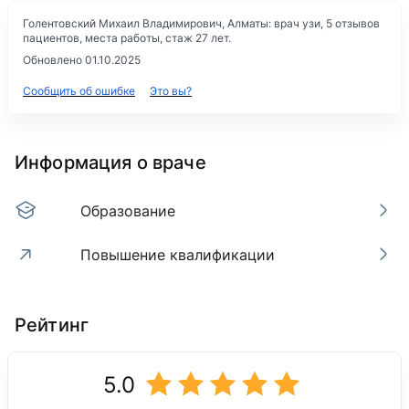
Голентовский Михаил Владимирович, Алматы: врач узи, 5 отзывов
пациентов, места работы, стаж 27 лет.
Обновлено 01.10.2025
Сообщить об ошибке
Это вы?
Информация о враче
Образование
Повышение квалификации
Образование
Повышение квалификации
Рейтинг
2016
Казахский национальный медицинский универси
«УЗД в акушерстве и гинекологии»
1999
5.0
Лечебное дело
Базовое образование