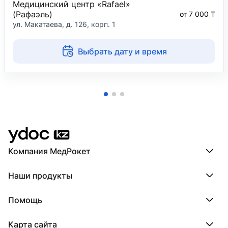
Медицинский центр «Rafael»
(Рафаэль)
от 7 000 ₸
ул. Макатаева, д. 126, корп. 1
Выбрать дату и время
Компания МедРокет
Компания МедРокет
Наши продукты
О YDoc
Реквизиты компании
ПроДокторов
Помощь
ПроТаблетки
ПроБолезни
База знаний
МедТочка
Карта сайта
Регистрация врача