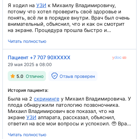
Я ходил на
УЗИ
​ к Михаилу Владимировичу,
потому что хотел проверить своё здоровье и
понять, всё ли в порядке внутри. Врач был очень
внимательный, объяснил, что и как он смотрит
на экране. Процедура прошла быстро и
безболезненно. После обследования он подробно
Читать полностью
рассказал результаты и ответил на все мои
вопросы. Я доволен приёмом и благодарен за
профессионализм.
Пациент +7 707 90XXXXX
29 мая 2025 в 08:00
5.0
Отлично
Отзыв проверен
История пациента:
Была на 2
скрининге
​ у Михаил Владимировича. У
плода обнаружили патологию позвоночника.
Михаил Владимирович все показал, что на
экране
УЗИ
​ аппарата, рассказал, объяснил,
ответил на все мои вопросы и успокоил. 🥹 Врач
очень грамотный знающий свое дело. Огромная
Читать полностью
ему благодарность. 🤗