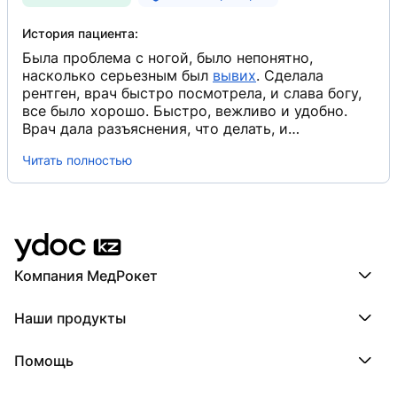
История пациента:
Была проблема с ногой, было непонятно,
насколько серьезным был
вывих
​. Сделала
рентген, врач быстро посмотрела, и слава богу,
все было хорошо. Быстро, вежливо и удобно.
Врач дала разъяснения, что делать, и
рекомендации для улучшения.
Читать полностью
Компания МедРокет
Компания МедРокет
Наши продукты
О YDoc
Реквизиты компании
ПроДокторов
Помощь
ПроТаблетки
ПроБолезни
База знаний