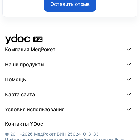
Оставить отзыв
Компания МедРокет
Компания МедРокет
Наши продукты
О YDoc
Реквизиты компании
ПроДокторов
Помощь
ПроТаблетки
ПроБолезни
База знаний
МедТочка
Карта сайта
Регистрация врача
МедЛок
Регистрация клиники
Города
Условия использования
Регионы
Врачи
Пользовательское соглашение
Клиники
Контакты YDoc
Обработка персональных данных
© 2011–2026 МедРокет БИН 250241013133
Информация, представленная на сайте, не может быть