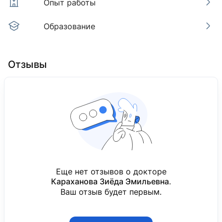
Опыт работы
Образование
Опыт работы
Образование
Отзывы
Медицинский центр «Emirmed», г. Алматы
Ташкентский педиатрический медицинский инст
2018 — н. в.
1991
Врач-рентгенолог
Педиатрия
Базовое образование
Ташкентский педиатрический медицинский инст
2021
Лучевая диагностика
Еще нет отзывов о докторе
Повышение квалификации
Караханова Зиёда Эмильевна
.
Ваш отзыв будет первым.