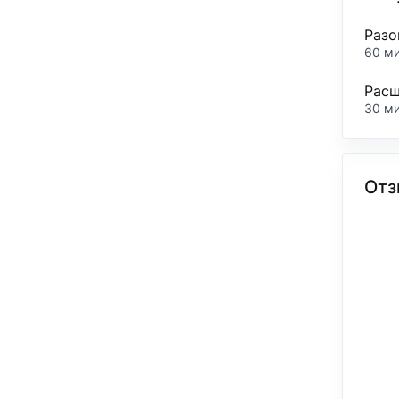
Разо
60 м
Расш
30 м
Отз