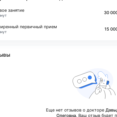
вое занятие
30 00
инут
иренный первичный прием
15 00
инут
ывы
Еще нет отзывов о докторе
Давы
Олеговна
. Ваш отзыв будет 