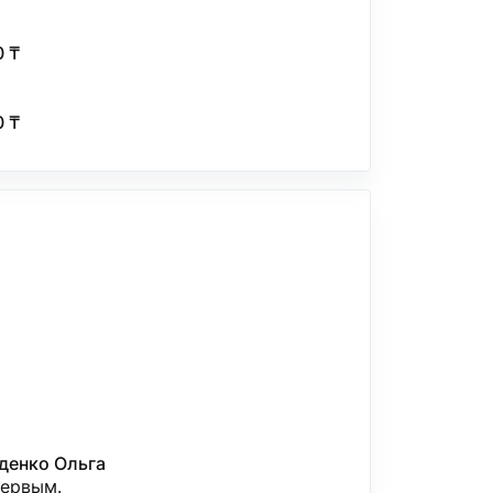
0 ₸
0 ₸
денко Ольга
первым.