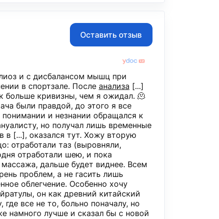
Оставить отзыв
олиоз и с дисбалансом мышц при
ении в спортзале. После
анализа
​ [...]
 больше кривизны, чем я ожидал. 🫠
ача были правдой, до этого я все
в понимании и незнании обращался к
нуалисту, но получал лишь временные
 в [...], оказался тут. Хожу вторую
цо: отработали таз (выровняли,
одня отработали шею, и пока
 массажа, дальше будет виднее. Всем
рень проблем, а не гасить лишь
нное облегчение. Особенно хочу
айратулы, он как древний китайский
 где все не то, больно поначалу, но
е намного лучше и сказал бы с новой