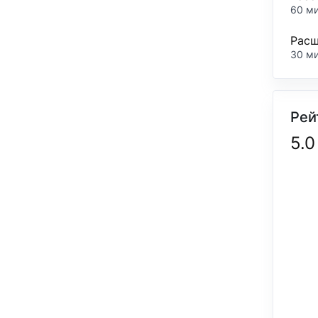
60 м
Расш
30 м
Рей
5.0