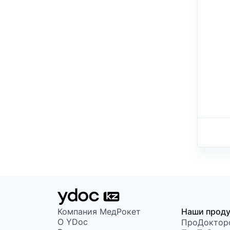
Компания МедРокет
Наши прод
О YDoc
ПроДоктор