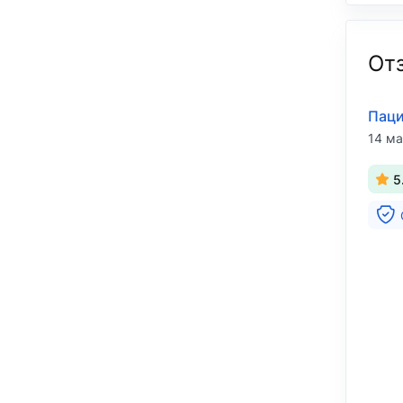
От
Паци
14 ма
5