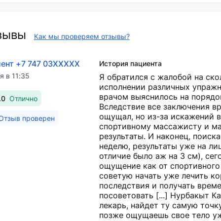
зывы
Как мы проверяем отзывы?
ент +7 747 03XXXXX
История пациента
я в 11:35
Я обратился с жалобой на ск
исполнении различных упражн
врачом выяснилось на порядок
.0
Отлично
Вследствие все заключения вр
ощущал, но из-за искажений 
Отзыв проверен
спортивному массажисту и ма
результаты. И наконец, поискав
неделю, результаты уже на ли
отличие было аж на 3 см), сег
ощущение как от спортивного
советую начать уже лечить ко
последствия и получать време
посоветовать [...] Нурбакыт К
лекарь, найдет ту самую точку,
позже ощущаешь свое тело уж