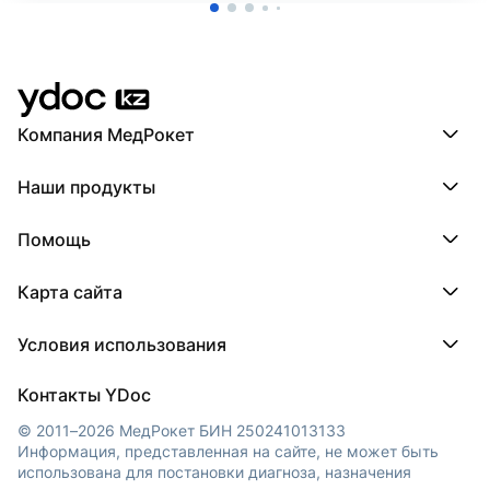
Компания МедРокет
Компания МедРокет
Наши продукты
О YDoc
Реквизиты компании
ПроДокторов
Помощь
ПроТаблетки
ПроБолезни
База знаний
МедТочка
Карта сайта
Регистрация врача
МедЛок
Регистрация клиники
Города
Условия использования
Регионы
Врачи
Пользовательское соглашение
Клиники
Контакты YDoc
Обработка персональных данных
Цена только для пациентов в клубе
© 2011–2026 МедРокет БИН 250241013133
-10% на услуги в клиниках клуба и -30%
Информация, представленная на сайте, не может быть
на приёмы врачей.
использована для постановки диагноза, назначения