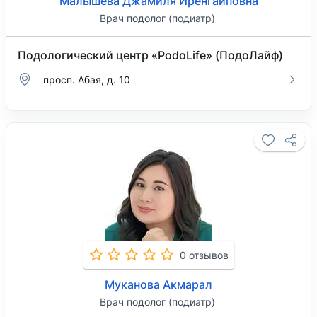
Малышева Джамиля Иренгаиповна
Врач подолог (подиатр)
Подологический центр «PodoLife» (ПодоЛайф)
просп. Абая, д. 10
0 отзывов
Муканова Акмарал
Врач подолог (подиатр)