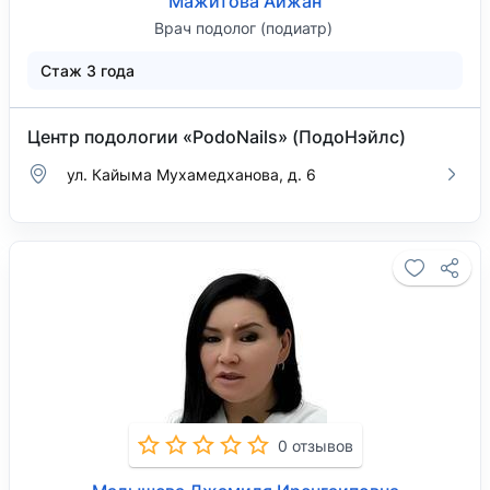
Мажитова Айжан
Врач подолог (подиатр)
Стаж 3 года
Центр подологии «PodoNails» (ПодоНэйлс)
ул. Кайыма Мухамедханова, д. 6
0 отзывов