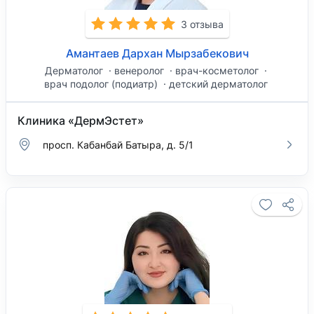
3 отзыва
Амантаев Дархан Мырзабекович
Дерматолог
венеролог
врач-косметолог
врач подолог (подиатр)
детский дерматолог
Клиника «ДермЭстет»
просп. Кабанбай Батыра, д. 5/1