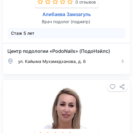
0 отзывов
Алибаева Замзагуль
Врач подолог (подиатр)
Стаж 5 лет
Центр подологии «PodoNails» (ПодоНэйлс)
ул. Кайыма Мухамедханова, д. 6