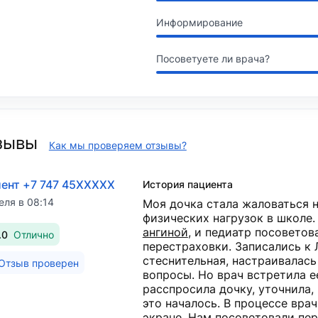
Информирование
Посоветуете ли врача?
зывы
Как мы проверяем отзывы?
ент +7 747 45XXXXX
История пациента
еля в 08:14
Моя дочка стала жаловаться 
физических нагрузок в школе.
ангиной
​, и педиатр посовето
.0
Отлично
перестраховки. Записались к 
стеснительная, настраивалась
Отзыв проверен
вопросы. Но врач встретила е
расспросила дочку, уточнила, 
это началось. В процессе вра
экране. Нам посоветовали пе