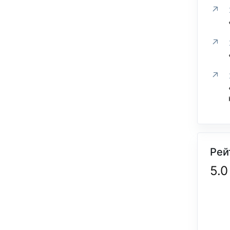
Рей
5.0