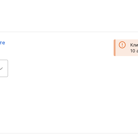
те
Кли
10 