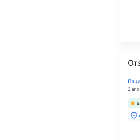
От
Паци
2 апр
5