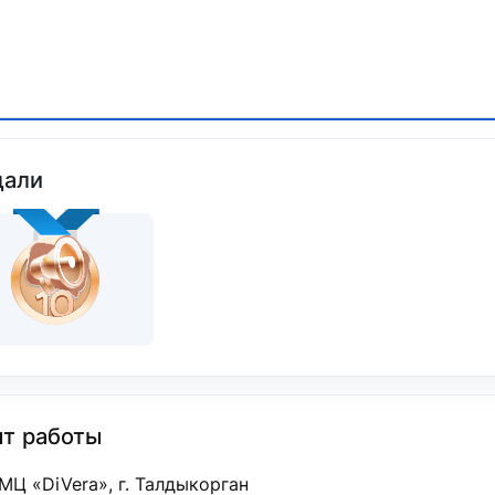
али
т работы
МЦ «DiVera», г. Талдыкорган