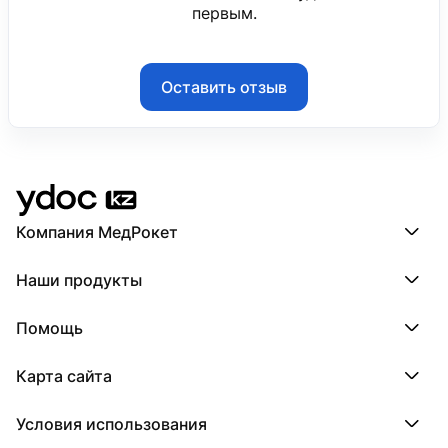
первым.
Оставить отзыв
Компания МедРокет
Компания МедРокет
Наши продукты
О YDoc
Реквизиты компании
ПроДокторов
Помощь
ПроТаблетки
ПроБолезни
База знаний
МедТочка
Карта сайта
Регистрация врача
МедЛок
Регистрация клиники
Города
Условия использования
Регионы