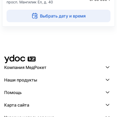
​просп. Мангилик Ел, д. 40
Выбрать дату и время
Компания МедРокет
Компания МедРокет
Наши продукты
О YDoc
Реквизиты компании
ПроДокторов
Помощь
ПроТаблетки
ПроБолезни
База знаний
МедТочка
Карта сайта
Регистрация врача
МедЛок
Регистрация клиники
Города