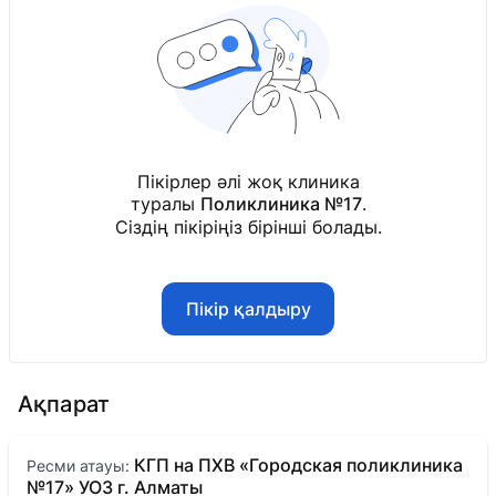
Пікірлер әлі жоқ клиника
туралы
Поликлиника №17
.
Сіздің пікіріңіз бірінші болады.
Пікір қалдыру
Ақпарат
КГП на ПХВ «Городская поликлиника
Ресми атауы:
№17» УОЗ г. Алматы