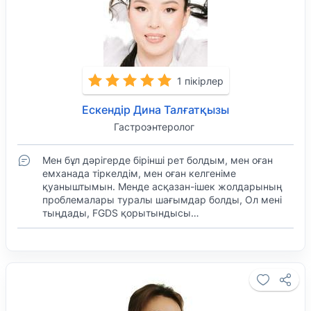
1 пікірлер
Ескендір Дина Талғатқызы
Гастроэнтеролог
Мен бұл дәрігерде бірінші рет болдым, мен оған
емханада тіркелдім, мен оған келгеніме
қуаныштымын. Менде асқазан-ішек жолдарының
проблемалары туралы шағымдар болды, Ол мені
тыңдады, FGDS қорытындысы…