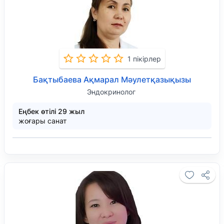
1 пікірлер
Бақтыбаева Ақмарал Мәулетқазықызы
Эндокринолог
Еңбек өтілі 29 жыл
жоғары санат