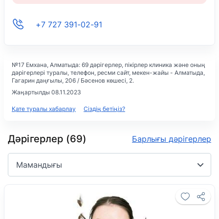
+7 727 391-02-91
№17 Емхана
, Алматыда: 69 дәрігерлер, пікірлер клиника және оның
дәрігерлері туралы, телефон, ресми сайт, мекен-жайы -
Алматыда,
Гагарин даңғылы, 206 / Бәсенов көшесі, 2
.
Жаңартылды 08.11.2023
Қате туралы хабарлау
Сіздің бетіңіз?
Дәрігерлер (69)
Барлығы дәрігерлер
Мамандығы