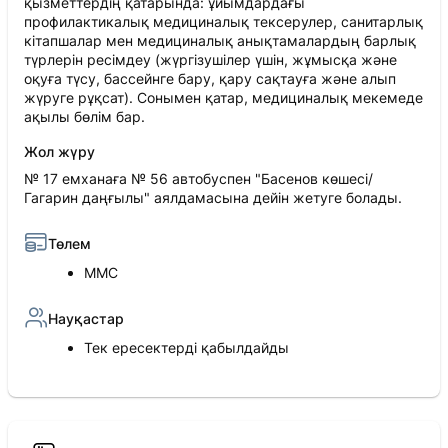
қызметтердің қатарында: ұйымдардағы
профилактикалық медициналық тексерулер, санитарлық
кітапшалар мен медициналық анықтамалардың барлық
түрлерін ресімдеу (жүргізушілер үшін, жұмысқа және
оқуға түсу, бассейнге бару, қару сақтауға және алып
жүруге рұқсат). Сонымен қатар, медициналық мекемеде
ақылы бөлім бар.
Жол жүру
№ 17 емханаға № 56 автобуспен "Басенов көшесі/
Гагарин даңғылы" аялдамасына дейін жетуге болады.
Төлем
ММС
Науқастар
Тек ересектерді қабылдайды