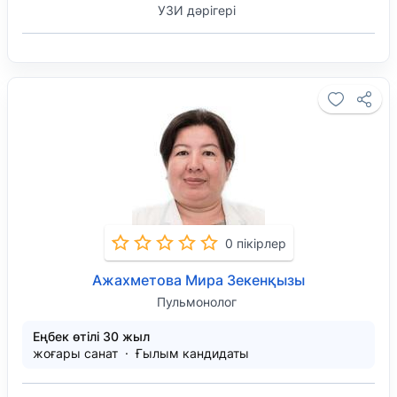
УЗИ дәрігері
0 пікірлер
Ажахметова Мира Зекенқызы
Пульмонолог
Еңбек өтілі 30 жыл
жоғары санат
Ғылым кандидаты