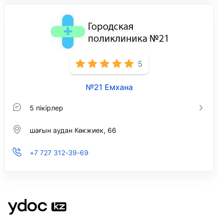
5
№21 Емхана
5 пікірлер
шағын аудан Көкжиек, 66
+7 727 312-39-69