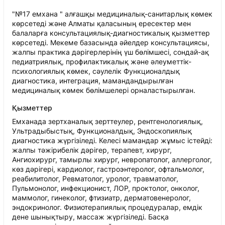
"№17 емхана " алғашқы медициналық-санитарлық көмек
көрсетеді және Алматы қаласының ересектер мен
балаларға консультациялық-диагностикалық қызметтер
көрсетеді. Мекеме базасында әйелдер консультациясы,
жалпы практика дәрігерлерінің үш бөлімшесі, сондай-ақ
педиатриялық, профилактикалық және әлеуметтік-
психологиялық көмек, сәулелік Функционалдық
диагностика, интеграция, мамандандырылған
медициналық көмек бөлімшелері орналастырылған.
Қызметтер
Емханада зертханалық зерттеулер, рентгенологиялық,
Ультрадыбыстық, Функционалдық, Эндоскопиялық
диагностика жүргізіледі. Келесі мамандар жұмыс істейді:
жалпы тәжірибелік дәрігер, терапевт, хирург,
Ангиохирург, тамырлы хирург, невропатолог, аллерголог,
көз дәрігері, кардиолог, гастроэнтеролог, офтальмолог,
реабилитолог, Ревматолог, уролог, травматолог,
Пульмонолог, инфекционист, ЛОР, проктолог, онколог,
маммолог, гинеколог, фтизиатр, дерматовенеролог,
эндокринолог. Физиотерапиялық процедуралар, емдік
дене шынықтыру, массаж жүргізіледі. Басқа