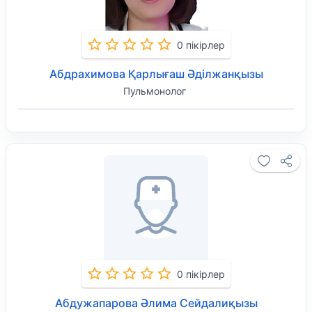
0 пікірлер
Абдрахимова Қарлығаш Әділжанқызы
Пульмонолог
0 пікірлер
Абдужапарова Әлима Сейдалиқызы