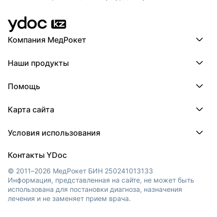
Компания МедРокет
Компания МедРокет
Наши продукты
О YDoc
Реквизиты компании
ПроДокторов
Помощь
ПроТаблетки
ПроБолезни
База знаний
МедТочка
Карта сайта
Регистрация врача
МедЛок
Регистрация клиники
Города
Условия использования
Регионы
Врачи
Пользовательское соглашение
Клиники
Контакты YDoc
Обработка персональных данных
© 2011–2026 МедРокет БИН 250241013133
Информация, представленная на сайте, не может быть
использована для постановки диагноза, назначения
лечения и не заменяет прием врача.