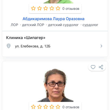
0 отзывов
Абдикаримова Лаура Оразовна⁣⁣⠀
ЛОР
детский ЛОР
детский сурдолог
сурдолог
Клиника «Шипагер»
ул. Елебекова, д. 12Б
0 отзывов