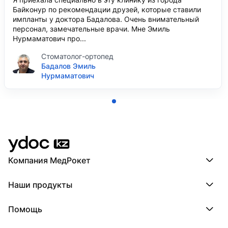
Байконур по рекомендации друзей, которые ставили
импланты у доктора Бадалова. Очень внимательный
персонал, замечательные врачи. Мне Эмиль
Нурмаматович про...
Стоматолог-ортопед
Бадалов Эмиль
Нурмаматович
Компания МедРокет
Компания МедРокет
Наши продукты
О YDoc
Реквизиты компании
ПроДокторов
Помощь
ПроТаблетки
ПроБолезни
База знаний