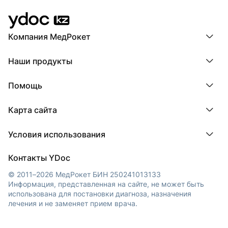
Компания МедРокет
Компания МедРокет
Наши продукты
О YDoc
Реквизиты компании
ПроДокторов
Помощь
ПроТаблетки
ПроБолезни
База знаний
МедТочка
Карта сайта
Регистрация врача
МедЛок
Регистрация клиники
Города
Условия использования
Регионы
Врачи
Пользовательское соглашение
Клиники
Контакты YDoc
Обработка персональных данных
© 2011–2026 МедРокет БИН 250241013133
Информация, представленная на сайте, не может быть
использована для постановки диагноза, назначения
лечения и не заменяет прием врача.