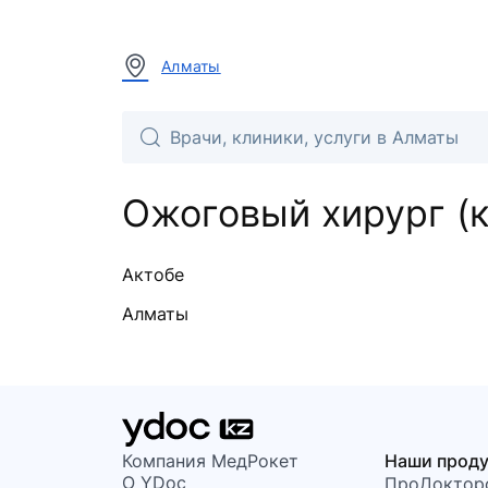
Алматы
Ожоговый хирург (
Актобе
Алматы
Компания МедРокет
Наши прод
О YDoc
ПроДоктор