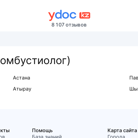
8 107 отзывов
комбустиолог)
Астана
Па
Атырау
Шы
укты
Помощь
Карта сайта
ов
База знаний
Города