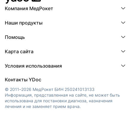
Компания МедРокет
Компания МедРокет
Наши продукты
О YDoc
Реквизиты компании
ПроДокторов
Помощь
ПроТаблетки
ПроБолезни
База знаний
МедТочка
Карта сайта
Регистрация врача
МедЛок
Регистрация клиники
Города
Условия использования
Регионы
Врачи
Пользовательское соглашение
Клиники
Контакты YDoc
Обработка персональных данных
© 2011–2026 МедРокет БИН 250241013133
Информация, представленная на сайте, не может быть
использована для постановки диагноза, назначения
лечения и не заменяет прием врача.