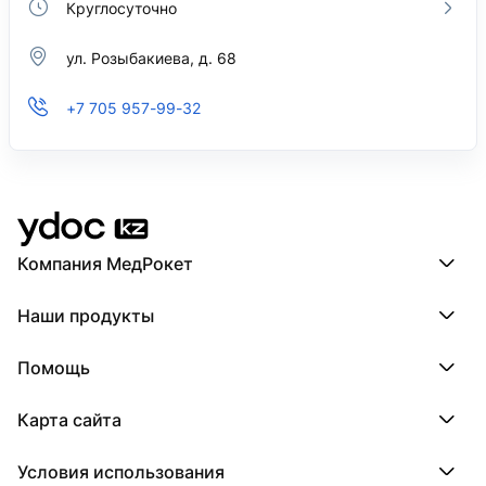
Круглосуточно
ул. Розыбакиева, д. 68
+7 705 957-99-32
Компания МедРокет
Компания МедРокет
Наши продукты
О YDoc
Реквизиты компании
ПроДокторов
Помощь
ПроТаблетки
ПроБолезни
База знаний
МедТочка
Карта сайта
Регистрация врача
МедЛок
Регистрация клиники
Города
Условия использования
Регионы