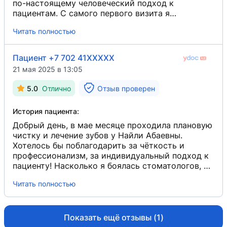
по-настоящему человеческий подход к
пациентам. С самого первого визита я
почувствовала себя в надежных руках. Доктор
Читать полностью
всё подробно объясняет: что именно будет
делать, какие есть варианты лечения, в чём
особенности и нюансы. Это вызывает доверие и
Пациент +7 702 41XXXXX
помогает преодолеть волнение, которое часто
21 мая 2025 в 13:05
сопровождает посещение стоматолога.
Процедура прошла абсолютно безболезненно, с
5.0
Отлично
Отзыв проверен
максимальной аккуратностью и заботой. Все
манипуляции выполнялись очень деликатно, с
История пациента:
соблюдением стерильности и комфорта для
пациента. Особенно поразило, насколько доктор
Добрый день, в мае месяце проходила плановую
внимателен к деталям и неравнодушен к
чистку и лечение зубов у Найли Абаевны.
результату: не просто лечит, а делает это с
Хотелось бы поблагодарить за чёткость и
душой. Отдельное спасибо за приятную
профессионализм, за индивидуальный подход к
атмосферу в кабинете - чистота, порядок и
пациенту! Насколько я боялась стоматологов, но
дружелюбие персонала делают посещение почти
сейчас всем рекомендую. Сделали мне чистку
Читать полностью
домашним. Теперь с уверенностью могу сказать,
безболезненно, пломбы импортные, в
что нашла "своего" стоматолога, к которому не
дальнейшем ничего не беспокоило! Чуть позже
страшно возвращаться, а даже хочется! Хочу
обращалась для реставрации передних зубов, и
порекомендовать Найлю Абаевну.
так же все сделали идеально. Получила
Показать ещё отзывы (1)
рекомендации по уходу за полостью рта. После