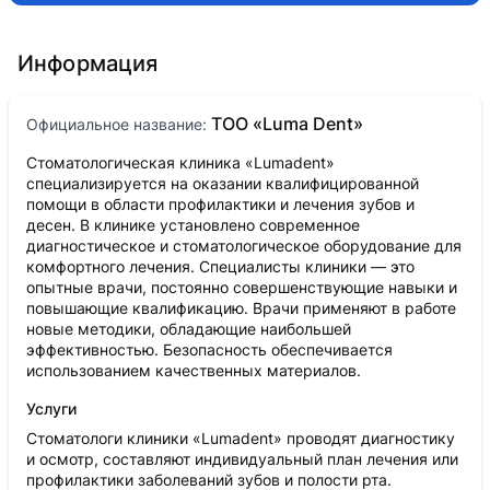
консультации сразу поняла, что попала к
настоящему врачу, который грамотно оценил
Информация
ситуацию и нашёл проблему, которая в других
клиниках вызывала недоумение, особенно охота
отметить мастерское пломбирование зубов!
ТОО «Luma Dent»
Официальное название:
Спасибо и огромная благодарность за труд,
процветания и успеха вам, в вашем труде,
Стоматологическая клиника «Lumadent»
благодарных пациентов, хорошей работы и
специализируется на оказании квалифицированной
достойной зарплаты! Вы большая молодец, врач
помощи в области профилактики и лечения зубов и
от бога! Лучшая! Все только к Найле Абаевне!
десен. В клинике установлено современное
диагностическое и стоматологическое оборудование для
комфортного лечения. Специалисты клиники — это
опытные врачи, постоянно совершенствующие навыки и
повышающие квалификацию. Врачи применяют в работе
новые методики, обладающие наибольшей
эффективностью. Безопасность обеспечивается
использованием качественных материалов.
Услуги
Стоматологи клиники «Lumadent» проводят диагностику
и осмотр, составляют индивидуальный план лечения или
профилактики заболеваний зубов и полости рта.