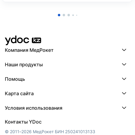
Компания МедРокет
Компания МедРокет
Наши продукты
О YDoc
Реквизиты компании
ПроДокторов
Помощь
ПроТаблетки
ПроБолезни
База знаний
МедТочка
Карта сайта
Регистрация врача
МедЛок
Регистрация клиники
Города
Условия использования
Регионы
Врачи
Пользовательское соглашение
Клиники
Контакты YDoc
Обработка персональных данных
© 2011–2026 МедРокет БИН 250241013133