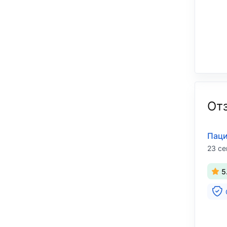
От
Паци
23 се
5