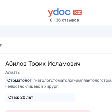
8 136 отзывов
г
Абилов Тофик Исламович
Алматы
Стоматолог
гнатолог
стоматолог-имплантолог
стом
челюстно-лицевой хирург
Стаж 20 лет