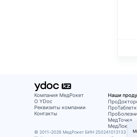
Компания МедРокет
Наши прод
О YDoc
ПроДоктор
Реквизиты компании
ПроТаблетк
Контакты
ПроБолезн
МедТочка
МедЛок
М
© 2011–2026 МедРокет БИН 250241013133