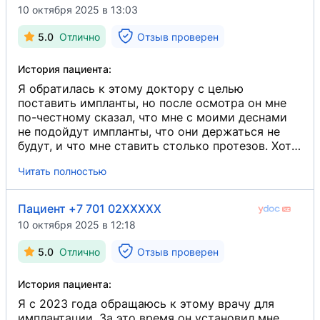
10 октября 2025 в 13:03
5.0
Отлично
Отзыв проверен
История пациента:
Я обратилась к этому доктору с целью
поставить импланты, но после осмотра он мне
по-честному сказал, что мне с моими деснами
не подойдут импланты, что они держаться не
будут, и что мне ставить столько протезов. Хотя
в других клиниках все готовы мне были их
Читать полностью
установить. Я хочу выразить ему благодарность
за человечность и честность. Он очень
вежливый, деликатно и грамотно доносил до
Пациент +7 701 02XXXXX
меня информацию.
10 октября 2025 в 12:18
5.0
Отлично
Отзыв проверен
История пациента:
Я с 2023 года обращаюсь к этому врачу для
имплантации. За это время он установил мне