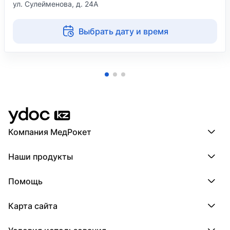
ул. Сулейменова, д. 24А
Выбрать дату и время
Компания МедРокет
Компания МедРокет
Наши продукты
О YDoc
Реквизиты компании
ПроДокторов
Помощь
ПроТаблетки
ПроБолезни
База знаний
МедТочка
Карта сайта
Регистрация врача
МедЛок
Регистрация клиники
Города