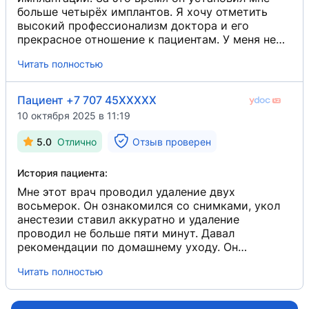
больше четырёх имплантов. Я хочу отметить
высокий профессионализм доктора и его
прекрасное отношение к пациентам. У меня не
возникало нареканий к качеству его
Читать полностью
проделанной работы. Я всем знакомым его
рекомендую.
Пациент +7 707 45XXXXX
10 октября 2025 в 11:19
5.0
Отлично
Отзыв проверен
История пациента:
Мне этот врач проводил удаление двух
восьмерок. Он ознакомился со снимками, укол
анестезии ставил аккуратно и удаление
проводил не больше пяти минут. Давал
рекомендации по домашнему уходу. Он
отличный специалист, ответственно подходит к
Читать полностью
своему делу, и у него лёгкая рука. Могу всем его
рекомендовать.