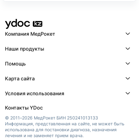
Компания МедРокет
Компания МедРокет
Наши продукты
О YDoc
Реквизиты компании
ПроДокторов
Помощь
ПроТаблетки
ПроБолезни
База знаний
МедТочка
Карта сайта
Регистрация врача
МедЛок
Регистрация клиники
Города
Условия использования
Регионы
Врачи
Пользовательское соглашение
Клиники
Контакты YDoc
Обработка персональных данных
© 2011–2026 МедРокет БИН 250241013133
Информация, представленная на сайте, не может быть
использована для постановки диагноза, назначения
лечения и не заменяет прием врача.