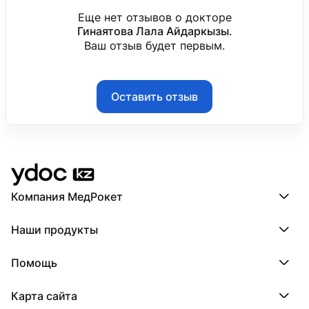
Еще нет отзывов о докторе
Гинаятова Лала Айдаркызы
.
Ваш отзыв будет первым.
Оставить отзыв
Компания МедРокет
Компания МедРокет
Наши продукты
О YDoc
Реквизиты компании
ПроДокторов
Помощь
ПроТаблетки
ПроБолезни
База знаний
МедТочка
Карта сайта
Регистрация врача
МедЛок