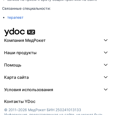
Связанные специальности:
терапевт
Компания МедРокет
Компания МедРокет
Наши продукты
О YDoc
Реквизиты компании
ПроДокторов
Помощь
ПроТаблетки
ПроБолезни
База знаний
МедТочка
Карта сайта
Регистрация врача
МедЛок
Регистрация клиники
Города
Условия использования
Регионы
Врачи
Пользовательское соглашение
Клиники
Контакты YDoc
Обработка персональных данных
© 2011–2026 МедРокет БИН 250241013133
Информация, представленная на сайте, не может быть