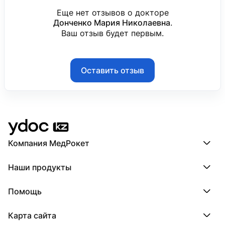
Еще нет отзывов о докторе
Донченко Мария Николаевна
.
Ваш отзыв будет первым.
Оставить отзыв
Компания МедРокет
Компания МедРокет
Наши продукты
О YDoc
Реквизиты компании
ПроДокторов
Помощь
ПроТаблетки
ПроБолезни
База знаний
МедТочка
Карта сайта
Регистрация врача
МедЛок