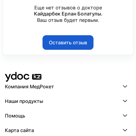
Еще нет отзывов о докторе
Кайдарбек Ерлан Болатулы
.
Ваш отзыв будет первым.
Оставить отзыв
Компания МедРокет
Компания МедРокет
Наши продукты
О YDoc
Реквизиты компании
ПроДокторов
Помощь
ПроТаблетки
ПроБолезни
База знаний
МедТочка
Карта сайта
Регистрация врача
МедЛок