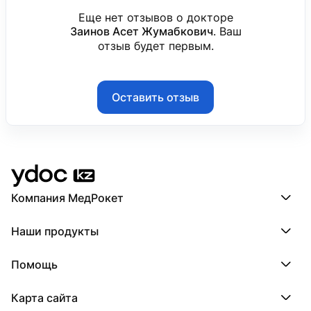
Еще нет отзывов о докторе
Заинов Асет Жумабкович
. Ваш
отзыв будет первым.
Оставить отзыв
Компания МедРокет
Компания МедРокет
Наши продукты
О YDoc
Реквизиты компании
ПроДокторов
Помощь
ПроТаблетки
ПроБолезни
База знаний
МедТочка
Карта сайта
Регистрация врача
МедЛок