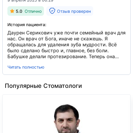
5.0
Отлично
Отзыв проверен
История пациента:
Даурен Серикович уже почти семейный врач для
нас. Он врач от Бога, иначе не скажешь. Я
обращалась для удаления зуба мудрости. Всё
было сделано быстро и, главное, без боли.
Бабушке делали протезирование. Теперь она
полноценно может жевать пищу. И, что радует,
Читать полностью
нет натирания. Вот и до мужа очередь дошла.
Мы очень рады, что, наконец, нашли такого
хорошего стоматолога. И обращаться будем
Популярные Стоматологи
только к нему.