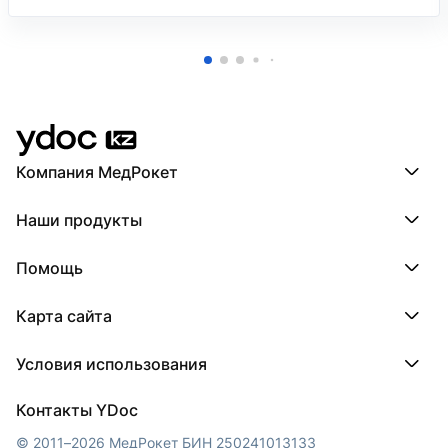
Компания МедРокет
Компания МедРокет
Наши продукты
О YDoc
Реквизиты компании
ПроДокторов
Помощь
ПроТаблетки
ПроБолезни
База знаний
МедТочка
Карта сайта
Регистрация врача
МедЛок
Регистрация клиники
Города
Условия использования
Регионы
Врачи
Пользовательское соглашение
Клиники
Контакты YDoc
Обработка персональных данных
© 2011–2026 МедРокет БИН 250241013133