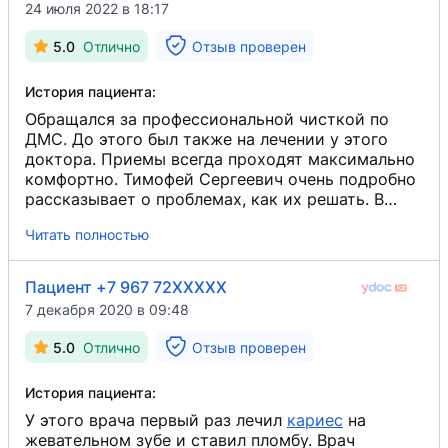
24 июля 2022 в 18:17
5.0
Отлично
Отзыв проверен
История пациента:
Обращался за профессиональной чисткой по
ДМС. До этого был также на лечении у этого
доктора. Приемы всегда проходят максимально
комфортно. Тимофей Сергеевич очень подробно
рассказывает о проблемах, как их решать. В
процессе лечения рассказывает, что будет
Читать полностью
делать. Очень вежливый, внимательный и
ответственный доктор. Впредь буду только к
нему обращаться.
Пациент +7 967 72XXXXX
7 декабря 2020 в 09:48
5.0
Отлично
Отзыв проверен
История пациента:
У этого врача первый раз лечил
кариес
​ на
жевательном зубе и ставил пломбу. Врач