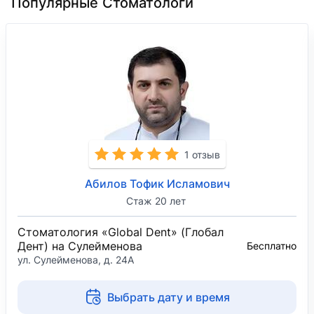
Популярные Стоматологи
процедуры, дал мне советы по выбору новой
щетки и зубной пасты. Посещением довольна,
зубки чистые, даже на пару тонов побелели.
1 отзыв
Абилов Тофик Исламович
Стаж 20 лет
Стоматология «Global Dent» (Глобал
Дент) на Сулейменова
Бесплатно
ул. Сулейменова, д. 24А
Выбрать дату и время