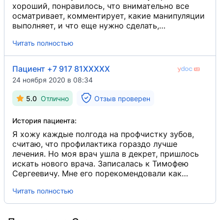
хороший, понравилось, что внимательно все
осматривает, комментирует, какие манипуляции
выполняет, и что еще нужно сделать,
спрашивает, как самочувствие во время
Читать полностью
лечения. А то когда молча - не очень комфортно,
особенно у стоматолога. А уже после лечения
сделали профчистку. Объяснил, что ее нужно
Пациент +7 917 81XXXXX
делать постоянно, чтобы зубы дольше были
24 ноября 2020 в 08:34
здоровыми, и для десен это очень полезно. Что-
то вроде профилактики. И кстати, врач похвалил
5.0
Отлично
Отзыв проверен
мои зубы, что в хорошем состоянии.
Порекомендовал только заменить зубную пасту.
История пациента:
Я хожу каждые полгода на профчистку зубов,
считаю, что профилактика гораздо лучше
лечения. Но моя врач ушла в декрет, пришлось
искать нового врача. Записалась к Тимофею
Сергеевичу. Мне его порекомендовали как
отличного гигиениста. И хочу сказать, что к нему
Читать полностью
я теперь буду ходить постоянно. Чистку делает
очень аккуратно, вода не брызгает вокруг.
Интересуется самочувствием во время