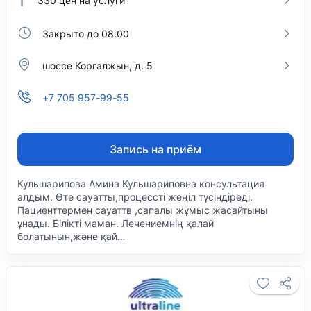
330
цен на услуги
Закрыто до 08:00
шоссе Коргалжын, д. 5
+7 705 957-99-55
Запись на приём
Кульшарипова Амина Кульшариповна консультация
алдым. Өте сауатты,процессті жеңіл түсіндіреді.
Пациенттермен сауаттв ,сапалы жұмыс жасайтыны
ұнады. Білікті маман. Лечениемнің қалай
болатынын,және қай…