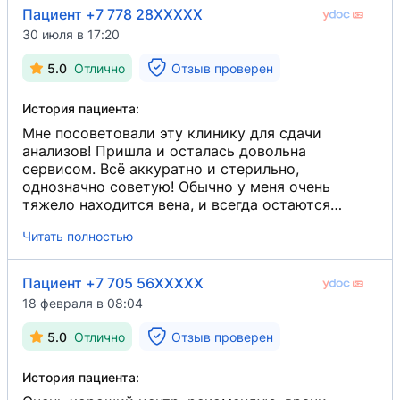
Пациент +7 778 28XXXXX
30 июля в 17:20
5.0
Отлично
Отзыв проверен
История пациента:
Мне посоветовали эту клинику для сдачи
анализов! Пришла и осталась довольна
сервисом. Всё аккуратно и стерильно,
однозначно советую! Обычно у меня очень
тяжело находится вена, и всегда остаются
следы после процедуры, но тут сделали быстро
Читать полностью
и без следов.
Пациент +7 705 56XXXXX
18 февраля в 08:04
5.0
Отлично
Отзыв проверен
История пациента: