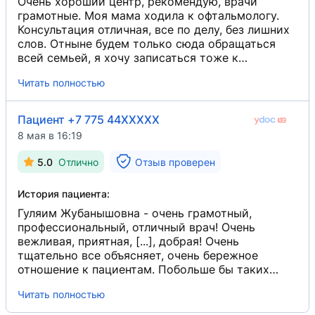
Очень хороший центр, рекомендую, врачи
грамотные. Моя мама ходила к офтальмологу.
Консультация отличная, все по делу, без лишних
слов. Отныне будем только сюда обращаться
всей семьей, я хочу записаться тоже к
офтальмологу.
Читать полностью
Пациент +7 775 44XXXXX
8 мая в 16:19
5.0
Отлично
Отзыв проверен
История пациента:
Гуляим Жубанышовна - очень грамотный,
профессиональный, отличный врач! Очень
вежливая, приятная, [...], добрая! Очень
тщательно все объясняет, очень бережное
отношение к пациентам. Побольше бы таких
врачей и людей! Выражаю огромную
Читать полностью
благодарность за ее труд, за ее
профессионализм и человечность! Низкий