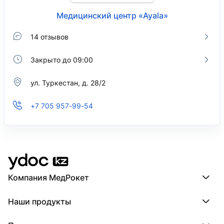
Медицинский центр «Ayala»
14 отзывов
Закрыто до 09:00
ул. Туркестан, д. 28/2
+7 705 957-99-54
Компания МедРокет
Компания МедРокет
Наши продукты
О YDoc
Реквизиты компании
ПроДокторов