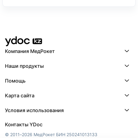
Компания МедРокет
Компания МедРокет
Наши продукты
О YDoc
Реквизиты компании
ПроДокторов
Помощь
ПроТаблетки
ПроБолезни
База знаний
МедТочка
Карта сайта
Регистрация врача
МедЛок
Регистрация клиники
Города
Условия использования
Регионы
Врачи
Пользовательское соглашение
Клиники
Контакты YDoc
Обработка персональных данных
© 2011–2026 МедРокет БИН 250241013133